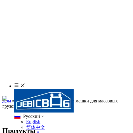
Дом
»
Продукты
»
Вентилируемые мешки для массовых
грузов
Pусский
English
简体中文
Продукты