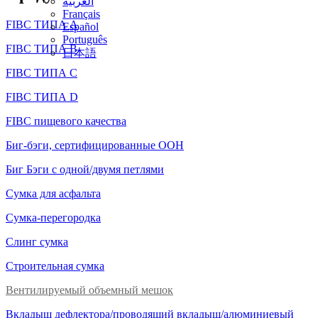
العربية
Français
FIBC ТИПА А
Español
Português
FIBC ТИПА B
日本語
FIBC ТИПА C
FIBC ТИПА D
FIBC пищевого качества
Биг-бэги, сертифицированные ООН
Биг Бэги с одной/двумя петлями
Сумка для асфальта
Сумка-перегородка
Слинг сумка
Строительная сумка
Вентилируемый объемный мешок
Вкладыш дефлектора/проводящий вкладыш/алюминиевый