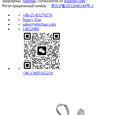
защищены.
Sitemap
|Технология от
leadong.com
|
Регистрационный номер：
苏ICP备2022046146号-1
+86-25-83279276
Nancy Zou
sales@jebicbag.com
14652980
+86-13605163210