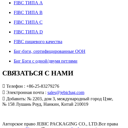
FIBC ТИПА А
FIBC ТИПА B
FIBC ТИПА C
FIBC ТИПА D
FIBC пищевого качества
Биг-бэги, сертифицированные ООН
Биг Бэги с одной/двумя петлями
СВЯЗАТЬСЯ С НАМИ

Телефон : +86-25-83279276

Электронная почта :
sales@jebicbag.com

Добавить: № 2203, дом 3, международный город Цзяе,
№ 158 Лушань Роуд, Нанкин, Китай 210019
Авторское право JEBIC PACKAGING CO., LTD.Все права