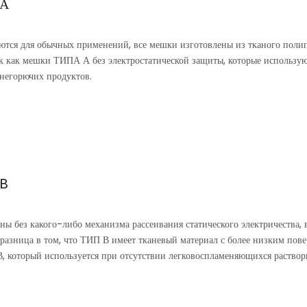
 А
тся для обычных применений, все мешки изготовлены из тканого поли
к как мешки ТИПА А без электростатической защиты, которые использую
негорючих продуктов.
 B
аны без какого-либо механизма рассеивания статического электричества,
азница в том, что ТИП В имеет тканевый материал с более низким по
В, который используется при отсутствии легковоспламеняющихся раствор