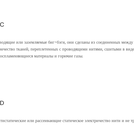
 C
водящие или заземляемые биг-бэги, они сделаны из соединенных между
тричество тканей, переплетенных с проводящими нитями, сшитыми в вид
воспламеняющиеся материалы и горючие газы.
 D
тистатические или рассеивающие статическое электричество нити и не т