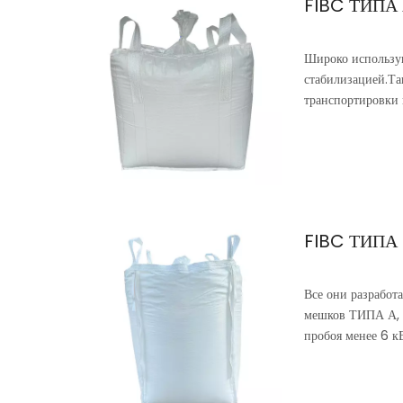
FIBC ТИПА
Широко использую
стабилизацией.Та
транспортировки 
FIBC ТИПА
Все они разработ
мешков ТИПА А, р
пробоя менее 6 к