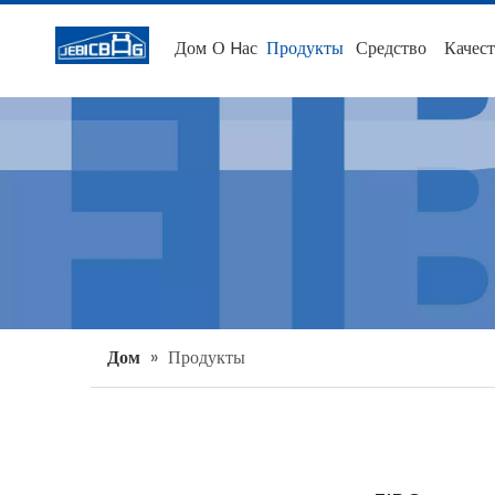
Дом
О Hас
Продукты
Средство
Качест
Дом
»
Продукты