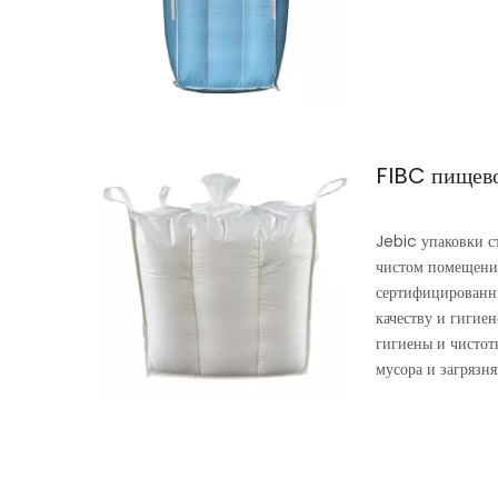
FIBC пищево
Jebic упаковки с
чистом помещении
сертифицированны
качеству и гигие
гигиены и чистот
мусора и загрязн