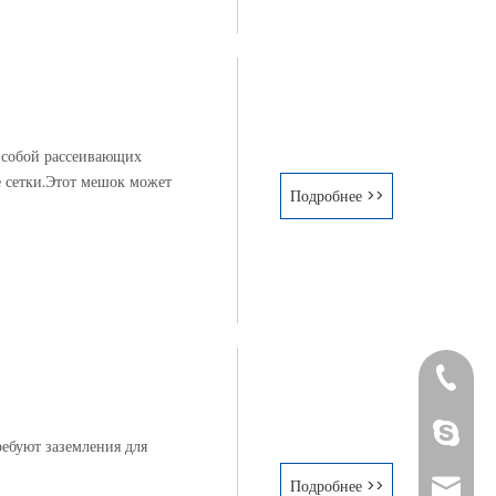
 собой рассеивающих
е сетки.Этот мешок может
Подробнее >>
+86-25
Nancy 
ребуют заземления для
Подробнее >>
sales@