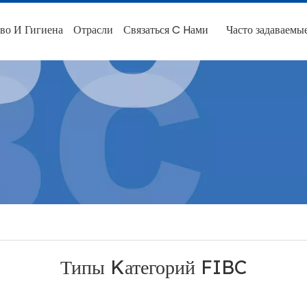
во И Гигиена
Отрасли
Связаться C Hами
Часто задаваемы
Типы Kатегорий FIBC