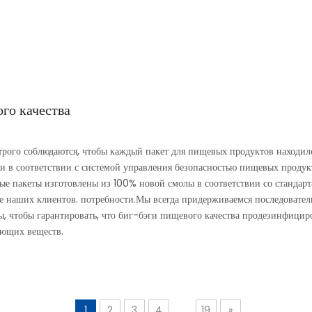
го качества
трого соблюдаются, чтобы каждый пакет для пищевых продуктов находи
 в соответствии с системой управления безопасностью пищевых продук
е пакеты изготовлены из 100% новой смолы в соответствии со стандарта
не наших клиентов. потребности.Мы всегда придерживаемся последовате
ы, чтобы гарантировать, что биг-бэги пищевого качества продезинфицир
яющих веществ.
1
2
3
4
...
19
»