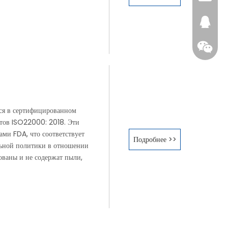
146529
лся в сертифицированном
тов ISO22000: 2018. Эти
ми FDA, что соответствует
Подробнее >>
+86-136
льной политики в отношении
ованы и не содержат пыли,